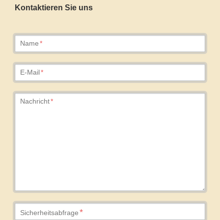
Kontaktieren Sie uns
Pflichtfeld
Name
*
Pflichtfeld
E-Mail
*
Pflichtfeld
Nachricht
*
Pflichtfeld
*
Sicherheitsabfrage