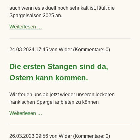
auch wenn es aktuell noch sehr kalt ist, läuft die
Spargelsaison 2025 an.
Die
Weiterlesen …
Spargelsaison
2025
läuft
24.03.2024 17:45
von Wider (Kommentare: 0)
an
Die ersten Stangen sind da,
Ostern kann kommen.
Wir freuen uns ab jetzt wieder unseren leckeren
fränkischen Spargel anbieten zu können
Die
Weiterlesen …
ersten
Stangen
sind
26.03.2023 09:56
von Wider (Kommentare: 0)