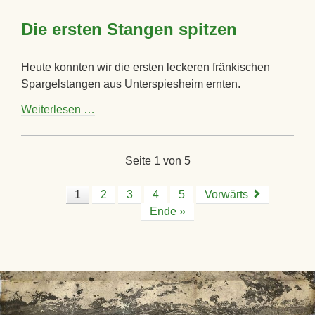
da,
Ostern
Die ersten Stangen spitzen
kann
kommen.
Heute konnten wir die ersten leckeren fränkischen
Spargelstangen aus Unterspiesheim ernten.
Die
Weiterlesen …
ersten
Stangen
spitzen
Seite 1 von 5
1
2
3
4
5
Vorwärts
Ende »