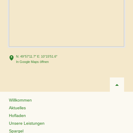
N: 49°57'11.7" E: 10°15'51.6"
In Google Maps öffnen
Navigation
Willkommen
überspringen
Aktuelles
Hofladen
Unsere Leistungen
Spargel