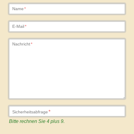
Pflichtfeld
Name
*
Pflichtfeld
E-Mail
*
Pflichtfeld
Nachricht
*
Pflichtfeld
*
Sicherheitsabfrage
Bitte rechnen Sie 4 plus 9.