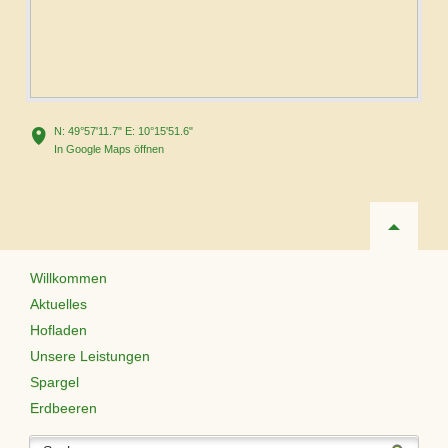
N: 49°57'11.7" E: 10°15'51.6"
In Google Maps öffnen
Navigation
Willkommen
überspringen
Aktuelles
Hofladen
Unsere Leistungen
Spargel
Erdbeeren